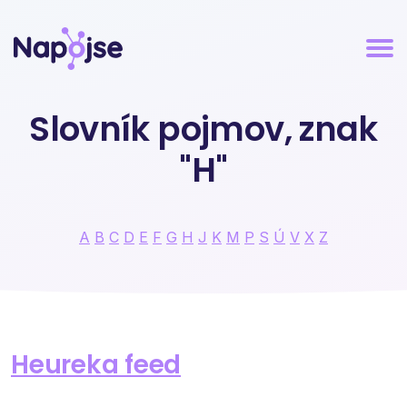
Slovník pojmov, znak
"H"
A
B
C
D
E
F
G
H
J
K
M
P
S
Ú
V
X
Z
Heureka feed