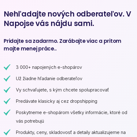
Nehľadajte nových odberateľov. V
Napojse vás nájdu sami.
Pridajte sa zadarmo. Zarábajte viac a pritom
majte menej práce..
3 000+ napojených e-shopárov
Už žiadne hľadanie odberateľov
Vy schvaľujete, s kým chcete spolupracovať
Predávate klasicky aj cez dropshipping
Poskytneme e-shopárom všetky informácie, ktoré od
vás potrebujú
Produkty, ceny, skladovosť a detaily aktualizujeme na