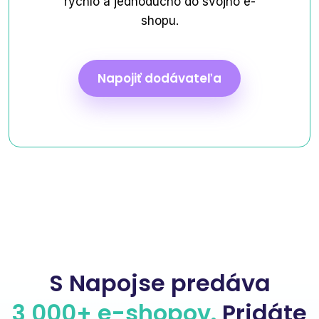
rýchlo a jednoducho do svojho e-
shopu.
Napojiť dodávateľa
S Napojse predáva
3 000+ e-shopov.
Pridáte