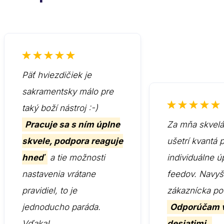
Päť hviezdičiek je
sakramentsky málo pre
taký boží nástroj :-)
Pracuje sa s ním úplne
Za mňa skvelá 
skvele, podpora reaguje
ušetrí kvantá 
hneď
a tie možnosti
individuálne ú
nastavenia vrátane
feedov. Navyš
pravidiel, to je
zákaznícka po
jednoducho paráda.
Odporúčam 
Vďaka!
desiatimi.