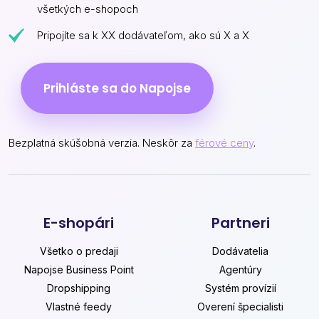
všetkých e-shopoch
Pripojíte sa k XX dodávateľom, ako sú X a X
Prihláste sa do Napojse
Bezplatná skúšobná verzia. Neskôr za
férové ceny
.
E-shopári
Partneri
Všetko o predaji
Dodávatelia
Napojse Business Point
Agentúry
Dropshipping
Systém provízií
Vlastné feedy
Overení špecialisti