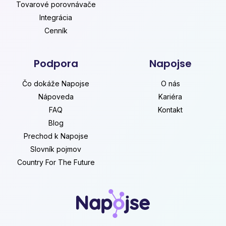
Tovarové porovnávače
Integrácia
Cenník
Podpora
Napojse
Čo dokáže Napojse
O nás
Nápoveda
Kariéra
FAQ
Kontakt
Blog
Prechod k Napojse
Slovník pojmov
Country For The Future