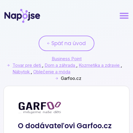
Späť na úvod
Business Point
Tovar pre deti
,
Dom a záhrada
,
Kozmetika a zdravie
,
Nábytok
,
Oblečenie a móda
Garfoo.cz
Garfoo.cz
O dodávateľovi Garfoo.cz