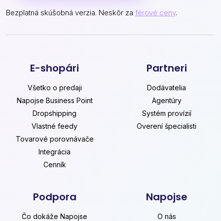
Bezplatná skúšobná verzia. Neskôr za
férové ceny
.
E-shopári
Partneri
Všetko o predaji
Dodávatelia
Napojse Business Point
Agentúry
Dropshipping
Systém provízií
Vlastné feedy
Overení špecialisti
Tovarové porovnávače
Integrácia
Cenník
Podpora
Napojse
Čo dokáže Napojse
O nás