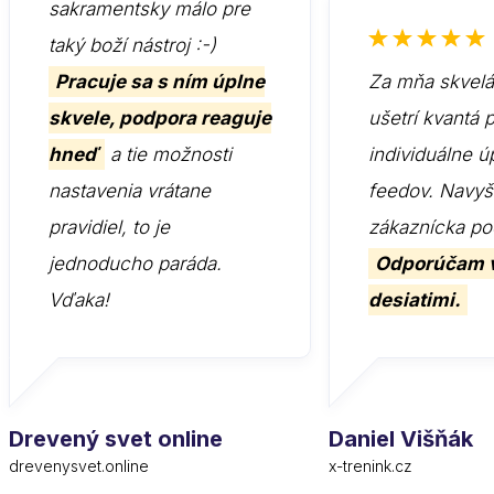
sakramentsky málo pre
taký boží nástroj :-)
Pracuje sa s ním úplne
Za mňa skvelá 
skvele, podpora reaguje
ušetrí kvantá 
hneď
a tie možnosti
individuálne ú
nastavenia vrátane
feedov. Navyš
pravidiel, to je
zákaznícka po
jednoducho paráda.
Odporúčam 
Vďaka!
desiatimi.
Drevený svet online
Daniel Višňák
drevenysvet.online
x-trenink.cz