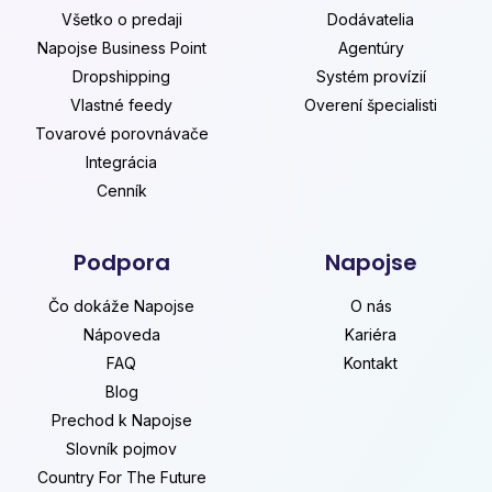
Všetko o predaji
Dodávatelia
Napojse Business Point
Agentúry
Dropshipping
Systém provízií
Vlastné feedy
Overení špecialisti
Tovarové porovnávače
Integrácia
Cenník
Podpora
Napojse
Čo dokáže Napojse
O nás
Nápoveda
Kariéra
FAQ
Kontakt
Blog
Prechod k Napojse
Slovník pojmov
Country For The Future