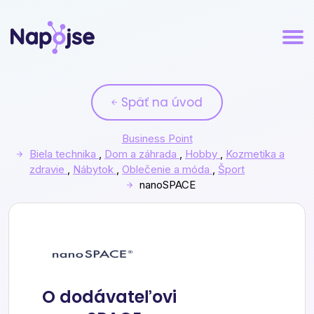
Späť na úvod
Business Point
Biela technika
,
Dom a záhrada
,
Hobby
,
Kozmetika a
zdravie
,
Nábytok
,
Oblečenie a móda
,
Šport
nanoSPACE
nanoSPACE
O dodávateľovi