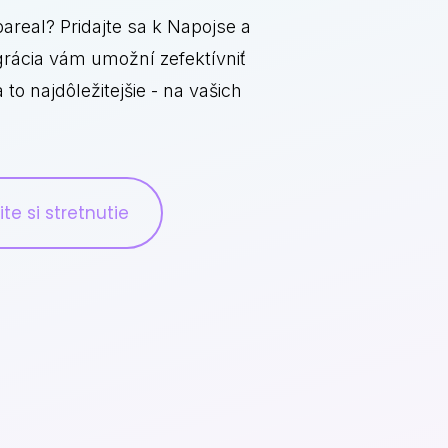
vízií
real? Pridajte sa k Napojse a
Duplicity manager
j, ktorý e-shopári milujú, a
grácia vám umožní zefektívniť
a
ovíziu
Prechod k Napojse
e
o najdôležitejšie - na vašich
Uľahčite si prechod k Napojse. Radi vám
všetkým pomôžeme
te si stretnutie