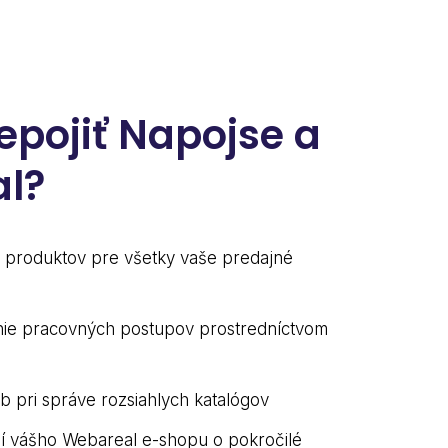
epojiť Napojse a
l?
 produktov pre všetky vaše predajné
nie pracovných postupov prostredníctvom
ýb pri správe rozsiahlych katalógov
ií vášho Webareal e-shopu o pokročilé