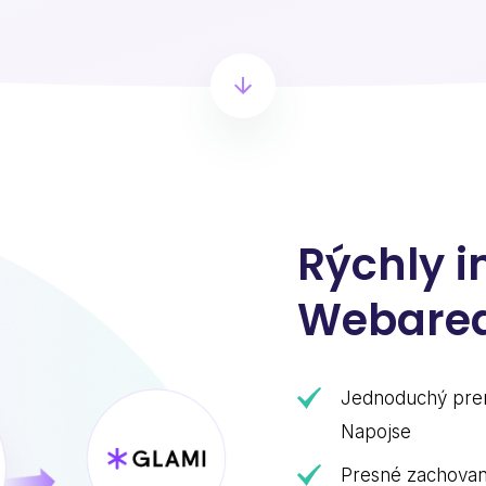
Rýchly i
Webare
Jednoduchý pren
Napojse
Presné zachovani