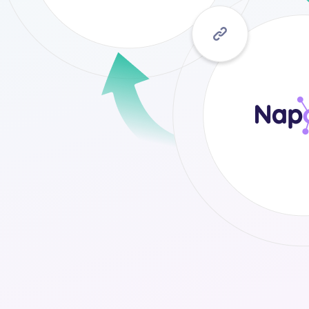
Novinka: Roční balíčky s
bonusovým kreditem navíc.
 so
Všetky články