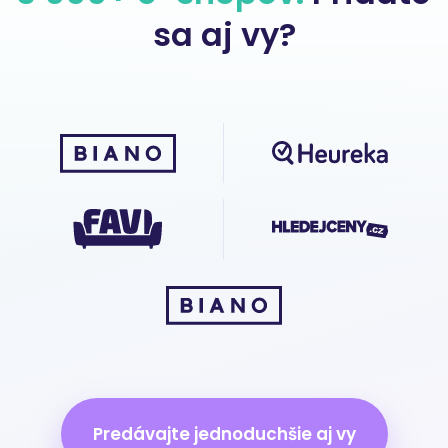
sa aj vy?
Predávajte jednoduchšie aj vy