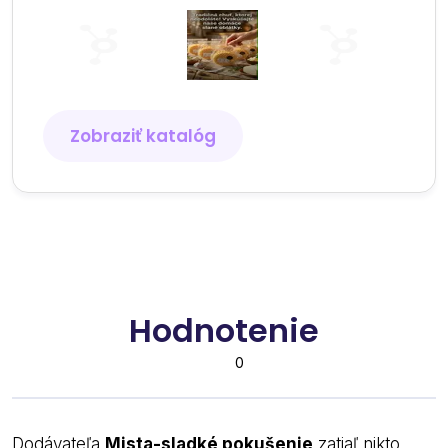
Zobraziť katalóg
Hodnotenie
0
Dodávateľa
Mista-sladké pokušenie
zatiaľ nikto