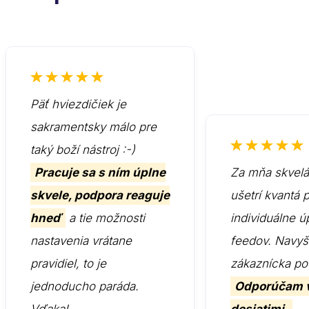
Päť hviezdičiek je
sakramentsky málo pre
taký boží nástroj :-)
Pracuje sa s ním úplne
Za mňa skvelá 
skvele, podpora reaguje
ušetrí kvantá 
hneď
a tie možnosti
individuálne ú
nastavenia vrátane
feedov. Navyš
pravidiel, to je
zákaznícka po
jednoducho paráda.
Odporúčam 