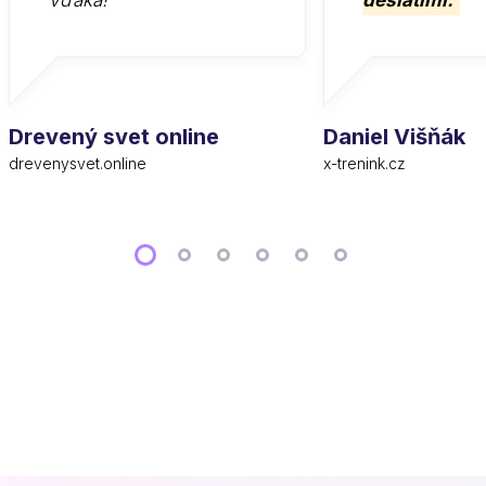
Vďaka!
desiatimi.
Drevený svet online
Daniel Višňák
drevenysvet.online
x-trenink.cz