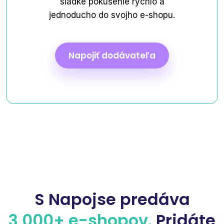
sladké pokušenie rýchlo a
jednoducho do svojho e-shopu.
Napojiť dodávateľa
S Napojse predáva
3 000+ e-shopov.
Pridáte