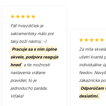
Päť hviezdičiek je
sakramentsky málo pre
taký boží nástroj :-)
Pracuje sa s ním úplne
Za mňa skvelá 
skvele, podpora reaguje
ušetrí kvantá 
hneď
a tie možnosti
individuálne ú
nastavenia vrátane
feedov. Navyš
pravidiel, to je
zákaznícka po
jednoducho paráda.
Odporúčam 
Vďaka!
desiatimi.