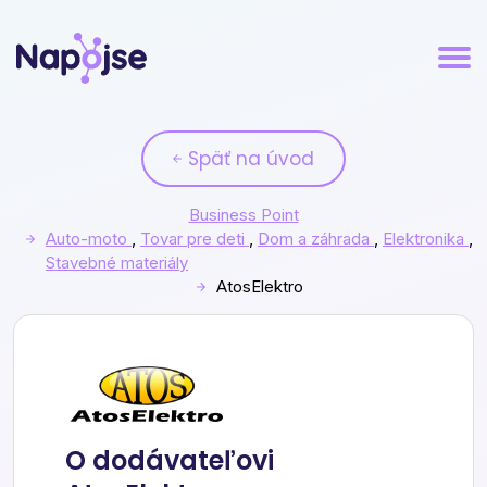
Späť na úvod
Business Point
Auto-moto
,
Tovar pre deti
,
Dom a záhrada
,
Elektronika
,
Stavebné materiály
AtosElektro
AtosElektro
O dodávateľovi