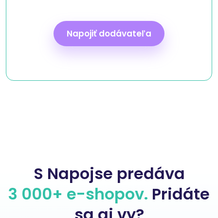
Napojiť dodávateľa
S Napojse predáva
3 000+ e-shopov.
Pridáte
sa aj vy?