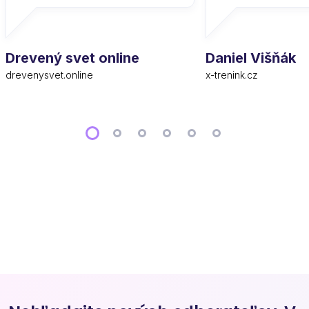
Drevený svet online
Daniel Višňák
drevenysvet.online
x-trenink.cz