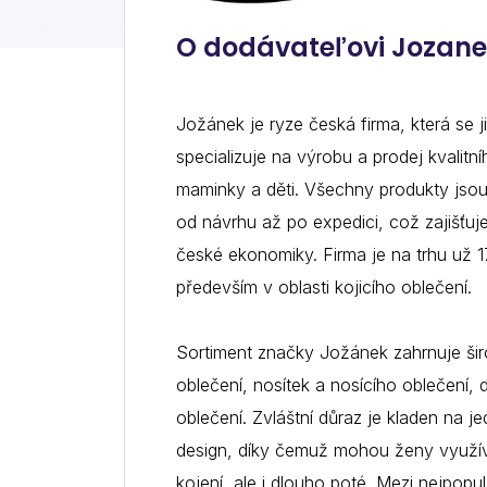
Systém pro
Dropshipperi
O dodávateľovi Jozane
Odporučte nástro
Napojenie na e-shop vyriešime my, dopravu 
získajte 20% pr
Tovarové porovnávač
papierovanie dodávateľ.
Jožánek je ryze česká firma, která se 
specializuje na výrobu a prodej kvalitní
maminky a děti. Všechny produkty jso
Dodávatelia
od návrhu až po expedici, což zajišťuj
Pridajte sa zadarmo k dodávateľom, ktorí
české ekonomiky. Firma je na trhu už 1
predávajú cez Napojse Business Point.
především v oblasti kojicího oblečení.
Sortiment značky Jožánek zahrnuje šir
oblečení, nosítek a nosícího oblečení
oblečení. Zvláštní důraz je kladen na
design, díky čemuž mohou ženy využív
kojení, ale i dlouho poté. Mezi nejpopulá