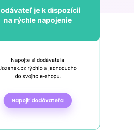
Novinka: Roční balíčky s
odávateľ je k dispozícii
bonusovým kreditem navíc.
na rýchle napojenie
 so
Napojte si dodávateľa
Všetky články
Jozanek.cz rýchlo a jednoducho
do svojho e-shopu.
Napojiť dodávateľa