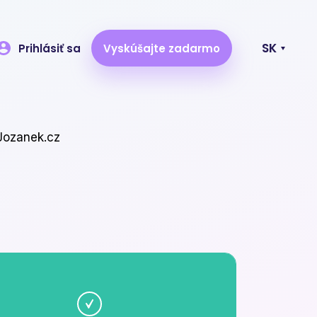
SK
Prihlásiť sa
Vyskúšajte zadarmo
Najnovšie články
Jozanek.cz
NANOPROTECH na Napojse
Business Point: Specialista na
špičkovou ochranu a péči.
Napojte jakéhokoliv dodavatele
na Exitshop — automaticky a
bez starostí