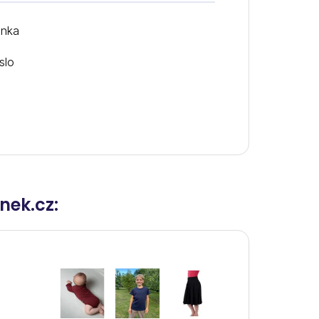
ánka
slo
nek.cz: