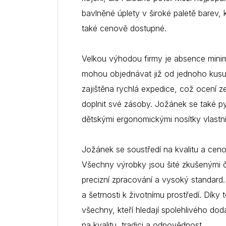
bavlněné úplety v široké paletě barev, 
také cenově dostupné.
Velkou výhodou firmy je absence minimá
mohou objednávat již od jednoho kusu
zajištěna rychlá expedice, což ocení z
doplnit své zásoby. Jožánek se také p
dětskými ergonomickými nosítky vlastní
Jožánek se soustředí na kvalitu a cen
Všechny výrobky jsou šité zkušenými 
precizní zpracování a vysoký standard.
a šetrnosti k životnímu prostředí. Dík
všechny, kteří hledají spolehlivého do
na kvalitu, tradici a odpovědnost.