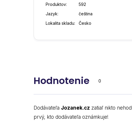
Produktov:
592
Jazyk:
čeština
Lokalita skladu:
Česko
Hodnotenie
0
Dodávateľa
Jozanek.cz
zatiaľ nikto nehod
prvý, kto dodávateľa oznámkuje!