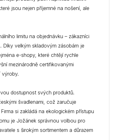
které jsou nejen příjemné na nošení, ale
lního limitu na objednávku – zákazníci
. Díky velkým skladovým zásobám je
ejména e-shopy, které chtějí rychle
yšní mezinárodně certifikovanými
 výroby.
ovou dostupnost svých produktů.
českými švadlenami, což zaručuje
 Firma si zakládá na ekologickém přístupu
y tomu je Jožánek správnou volbou pro
davatele s širokým sortimentem a důrazem