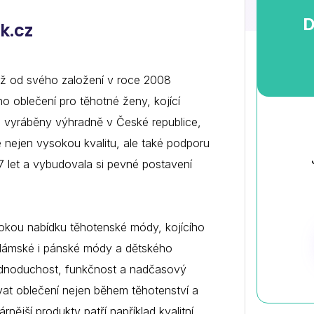
vízií
D
k.cz
Duplicity manager
j, ktorý e-shopári milujú, a
a
ovíziu
Prechod k Napojse
e
již od svého založení v roce 2008
Uľahčite si prechod k Napojse. Radi vám
všetkým pomôžeme
ho oblečení pro těhotné ženy, kojící
u vyráběny výhradně v České republice,
e nejen vysokou kvalitu, ale také podporu
7 let a vybudovala si pevné postavení
okou nabídku těhotenské módy, kojícího
, dámské i pánské módy a dětského
 jednoduchost, funkčnost a nadčasový
at oblečení nejen během těhotenství a
rnější produkty patří například kvalitní