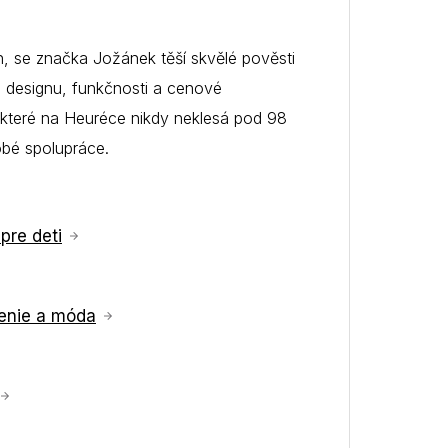
ch, se značka Jožánek těší skvělé pověsti
o designu, funkčnosti a cenové
 které na Heuréce nikdy neklesá pod 98
obé spolupráce.
pre deti
enie a móda