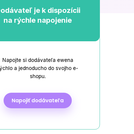
Novinka: Roční balíčky s
odávateľ je k dispozícii
bonusovým kreditem navíc.
na rýchle napojenie
 so
Napojte si dodávateľa ewena
Všetky články
ýchlo a jednoducho do svojho e-
shopu.
Napojiť dodávateľa