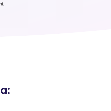
í.
a: