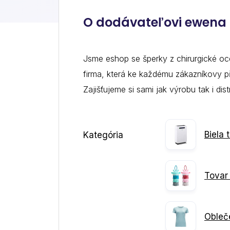
Systém pro
Dropshipperi
O dodávateľovi ewena
Odporučte nástro
Napojenie na e-shop vyriešime my, dopravu 
získajte 20% pr
Tovarové porovnávač
papierovanie dodávateľ.
Jsme eshop se šperky z chirurgické oc
firma, která ke každému zákazníkovy při
Zajišťujeme si sami jak výrobu tak i dis
Dodávatelia
Pridajte sa zadarmo k dodávateľom, ktorí
predávajú cez Napojse Business Point.
Biela 
Kategória
Tovar 
Obleč