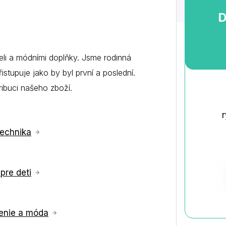
vízií
D
Duplicity manager
j, ktorý e-shopári milujú, a
a
ovíziu
Prechod k Napojse
e
eli a módními doplňky. Jsme rodinná
Uľahčite si prechod k Napojse. Radi vám
všetkým pomôžeme
stupuje jako by byl první a poslední.
tribuci našeho zboží.
r
technika
pre deti
enie a móda