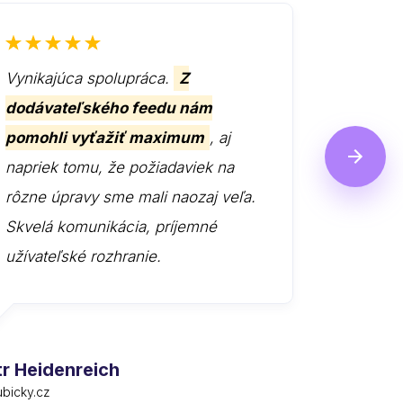
Vynikajúca spolupráca.
Z
Môžem l
dodávateľského feedu nám
riešenie
pomohli vyťažiť maximum
, aj
ústretov
napriek tomu, že požiadaviek na
prehľadn
rôzne úpravy sme mali naozaj veľa.
prípade 
Skvelá komunikácia, príjemné
nápoved
užívateľské rozhranie.
prácu.
tr Heidenreich
Jana Hou
bicky.cz
pikomal.cz