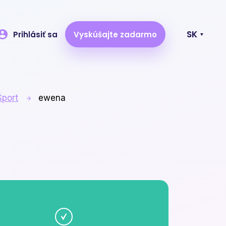
SK
Prihlásiť sa
Vyskúšajte zadarmo
Najnovšie články
Šport
ewena
NANOPROTECH na Napojse
Business Point: Specialista na
špičkovou ochranu a péči.
Napojte jakéhokoliv dodavatele
na Exitshop — automaticky a
bez starostí