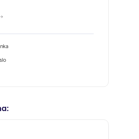
ánka
slo
na: