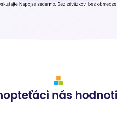
yskúšajte Napojse zadarmo. Bez záväzkov, bez obmedzen
hopteťáci nás hodnoti