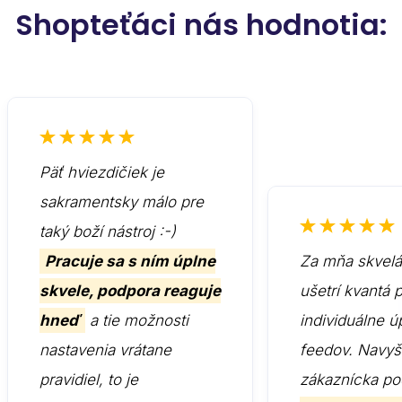
Shopteťáci nás hodnotia:
Päť hviezdičiek je
sakramentsky málo pre
taký boží nástroj :-)
Pracuje sa s ním úplne
Za mňa skvelá 
skvele, podpora reaguje
ušetrí kvantá 
hneď
a tie možnosti
individuálne ú
nastavenia vrátane
feedov. Navyš
pravidiel, to je
zákaznícka po